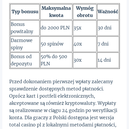
Maksymalna
Wymóg
Typ bonusu
Ważność
kwota
obrotu
Bonus
do 2000 PLN
35x
30 dni
powitalny
Darmowe
50 spinów
40x
7 dni
spiny
Bonus od
50% do 500
30x
14 dni
depozytu
PLN
Przed dokonaniem pierwszej wpłaty zalecamy
sprawdzenie dostępnych metod płatności.
Oprócz kart i portfeli elektronicznych,
akceptowane są również kryptowaluty. Wypłaty
są realizowane w ciągu 24 godzin po weryfikacji
konta. Dla graczy z Polski dostępna jest wersja
total casino pl z lokalnymi metodami płatności,