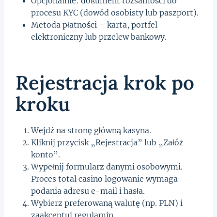
Opcjonalnie: dokument tożsamości do
procesu KYC (dowód osobisty lub paszport).
Metoda płatności – karta, portfel
elektroniczny lub przelew bankowy.
Rejestracja krok po
kroku
Wejdź na stronę główną kasyna.
Kliknij przycisk „Rejestracja” lub „Załóż
konto”.
Wypełnij formularz danymi osobowymi.
Proces total casino logowanie wymaga
podania adresu e-mail i hasła.
Wybierz preferowaną walutę (np. PLN) i
zaakceptuj regulamin.