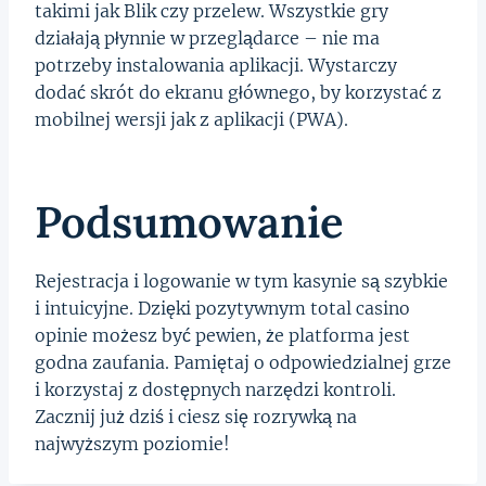
takimi jak Blik czy przelew. Wszystkie gry
działają płynnie w przeglądarce – nie ma
potrzeby instalowania aplikacji. Wystarczy
dodać skrót do ekranu głównego, by korzystać z
mobilnej wersji jak z aplikacji (PWA).
Podsumowanie
Rejestracja i logowanie w tym kasynie są szybkie
i intuicyjne. Dzięki pozytywnym total casino
opinie możesz być pewien, że platforma jest
godna zaufania. Pamiętaj o odpowiedzialnej grze
i korzystaj z dostępnych narzędzi kontroli.
Zacznij już dziś i ciesz się rozrywką na
najwyższym poziomie!