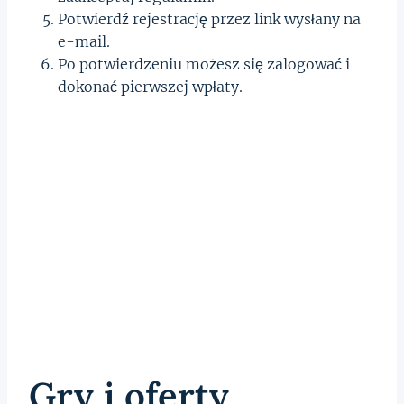
Potwierdź rejestrację przez link wysłany na
e-mail.
Po potwierdzeniu możesz się zalogować i
dokonać pierwszej wpłaty.
Gry i oferty