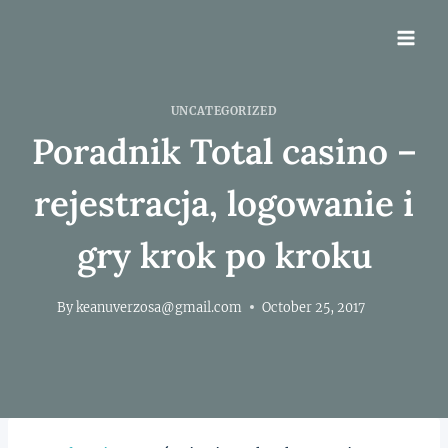
UNCATEGORIZED
Poradnik Total casino –
rejestracja, logowanie i
gry krok po kroku
By
keanuverzosa@gmail.com
October 25, 2017