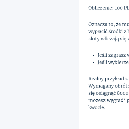
Obliczenie: 100 P
Oznacza to, że mu
wypłacić środki z
sloty wliczają si
Jeśli zagrasz
Jeśli wybierz
Realny przykład z
Wymagany obrót: 2
się osiągnąć 8000
możesz wygrać i 
kwocie.