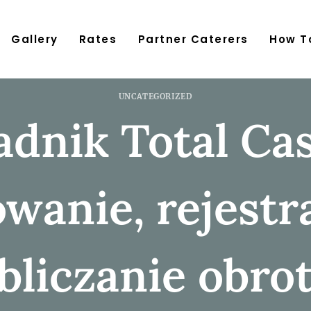
Gallery
Rates
Partner Caterers
How T
UNCATEGORIZED
adnik Total Cas
wanie, rejestra
bliczanie obro