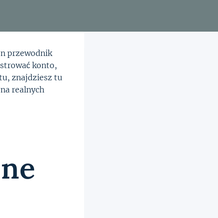
ten przewodnik
estrować konto,
u, znajdziesz tu
na realnych
bne