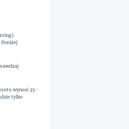
ering).
 Poniżej
.
prawdzaj
brotu wynosi 35-
dzie tylko