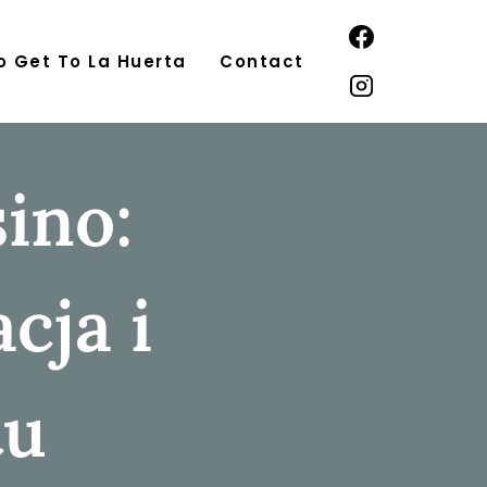
o Get To La Huerta
Contact
ino:
cja i
tu